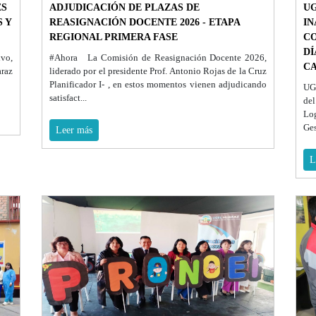
ES
ADJUDICACIÓN DE PLAZAS DE
UG
 Y
REASIGNACIÓN DOCENTE 2026 - ETAPA
IN
REGIONAL PRIMERA FASE
CO
DÍ
ivo,
#Ahora La Comisión de Reasignación Docente 2026,
C
raz
liderado por el presidente Prof. Antonio Rojas de la Cruz
Planificador I- , en estos momentos vienen adjudicando
UGE
satisfact...
del
Log
Ges
Leer más
L