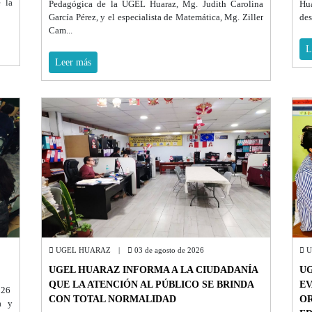
 la
Pedagógica de la UGEL Huaraz, Mg. Judith Carolina
Hu
García Pérez, y el especialista de Matemática, Mg. Ziller
des
Cam...
L
Leer más
UGEL HUARAZ |
03 de agosto de 2026
U
UGEL HUARAZ INFORMA A LA CIUDADANÍA
UG
QUE LA ATENCIÓN AL PÚBLICO SE BRINDA
EV
026
CON TOTAL NORMALIDAD
OR
a y