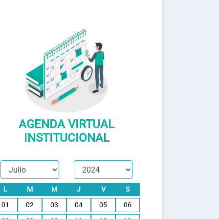
AGENDA VIRTUAL
INSTITUCIONAL
L
M
M
J
V
S
01
02
03
04
05
06