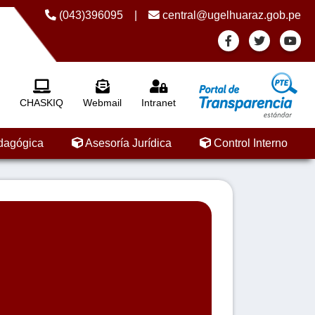
(043)396095
|
central@ugelhuaraz.gob.pe
CHASKIQ
Webmail
Intranet
dagógica
Asesoría Jurídica
Control Interno