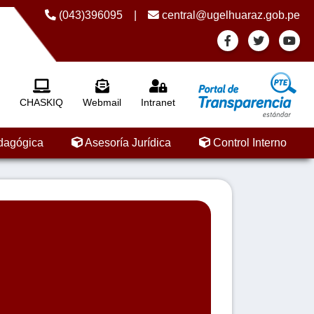
(043)396095
|
central@ugelhuaraz.gob.pe
CHASKIQ
Webmail
Intranet
dagógica
Asesoría Jurídica
Control Interno