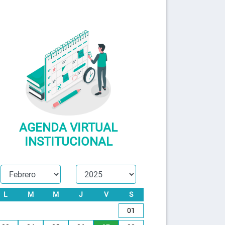
AGENDA VIRTUAL
INSTITUCIONAL
L
M
M
J
V
S
01