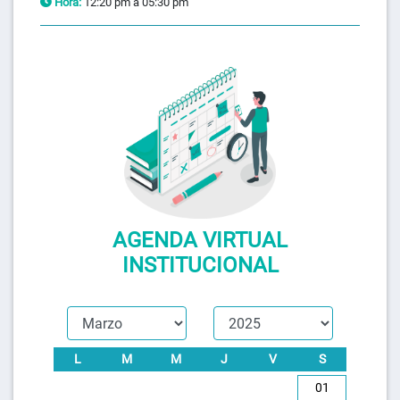
Hora:
12:20 pm a 05:30 pm
AGENDA VIRTUAL
INSTITUCIONAL
L
M
M
J
V
S
01