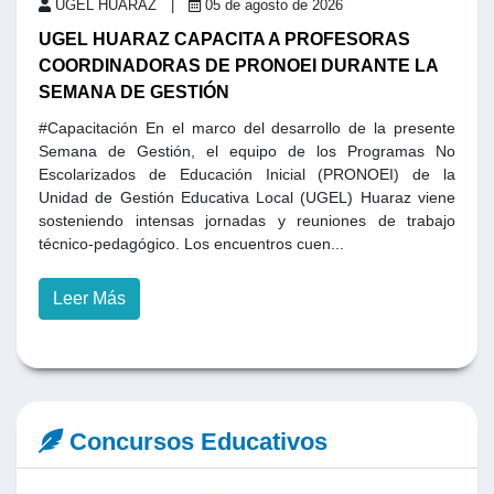
UGEL HUARAZ |
05 de agosto de 2026
UGEL HUARAZ CAPACITA A PROFESORAS
U
COORDINADORAS DE PRONOEI DURANTE LA
L
SEMANA DE GESTIÓN
N
B
ón
#Capacitación En el marco del desarrollo de la presente
 de
Semana de Gestión, el equipo de los Programas No
#R
 la
Escolarizados de Educación Inicial (PRONOEI) de la
de
ene
Unidad de Gestión Educativa Local (UGEL) Huaraz viene
es
los
sosteniendo intensas jornadas y reuniones de trabajo
pa
técnico-pedagógico. Los encuentros cuen...
po
...
Leer Más
Concursos Educativos